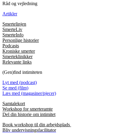
Råd og vejledning
Artikler
Smertelinjen
SmerteLiv
SmerteInfo
Personlige historier
Podcasts
Kroniske smerter
Smerteklinikker
Relevante links
(Gen)find intimiteten
Lyt med (podcast)
Se med (film)
Læs med (magasiner/pjecer)
Samtalekort
Workshop for smerteramte
Del din historie om intimitet
Book workshop til din arbejdsplads
Bliv undervisningsfacilitator