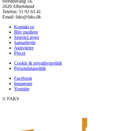
Herstedvang 14,
2620 Albertslund
Telefon: 51 92 63 41
Email: faks@faks.dk
Kontakt os
Bliv medlem
SmerteLinjen
Samarbejde
Aktiviteter
Pjecer
Cookie & privatlivspolitik
Persondatapolitik
Facebook
Instagram
Youtube
©️ FAKS