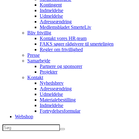
Kontingent
Indmeldelse
Udmeldelse
Adresseændring
Medlemsbladet SmerteLiv
Bliv frivillig
Kontakt vores HR-team
FAKS søger rådgivere til smertelinjen
Regler om frivillighed
Presse
Samarbejde
Partnere og sponsorer
Projekter
Kontakt
Nyhedsbrev
Adresseændring
Udmeldelse
Materialebestilling
Indmeldelse
Fortrydelsesformular
Webshop