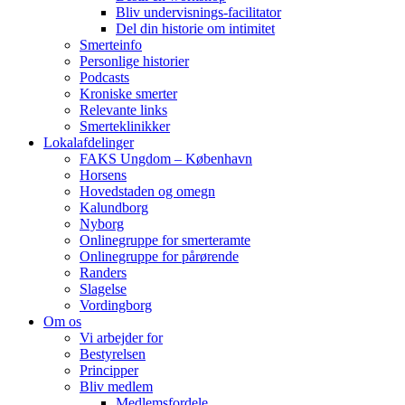
Bliv undervisnings-facilitator
Del din historie om intimitet
Smerteinfo
Personlige historier
Podcasts
Kroniske smerter
Relevante links
Smerteklinikker
Lokalafdelinger
FAKS Ungdom – København
Horsens
Hovedstaden og omegn
Kalundborg
Nyborg
Onlinegruppe for smerteramte
Onlinegruppe for pårørende
Randers
Slagelse
Vordingborg
Om os
Vi arbejder for
Bestyrelsen
Principper
Bliv medlem
Medlemsfordele