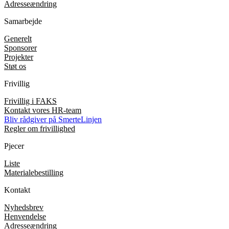
Adresseændring
Samarbejde
Generelt
Sponsorer
Projekter
Støt os
Frivillig
Frivillig i FAKS
Kontakt vores HR-team
Bliv rådgiver på SmerteLinjen
Regler om frivillighed
Pjecer
Liste
Materialebestilling
Kontakt
Nyhedsbrev
Henvendelse
Adresseændring