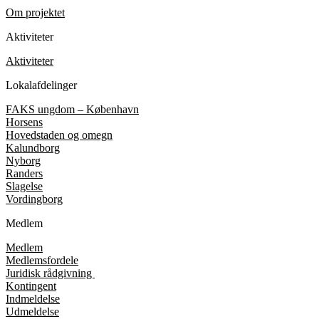
Om projektet
Aktiviteter
Aktiviteter
Lokalafdelinger
FAKS ungdom – København
Horsens
Hovedstaden og omegn
Kalundborg
Nyborg
Randers
Slagelse
Vordingborg
Medlem
Medlem
Medlemsfordele
Juridisk rådgivning
Kontingent
Indmeldelse
Udmeldelse