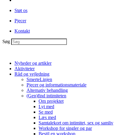
Støt os
Pjecer
Kontakt
Søg
Nyheder og artikler
Aktiviteter
Råd og vejledning
SmerteLinjen
Pjecer og informationsmateriale
Alternativ behandling
(Gen)find intimiteten
Om projektet
Lyt med
Se med
Læs med
Samtalekort om intimitet, sex og samliv
Workshop for singler og par
Bestil en workshop